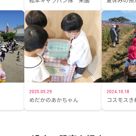
絵本キャラバン隊 来園
夏休みの預
2025.05.29
2024.10.18
めだかのあかちゃん
コスモスき