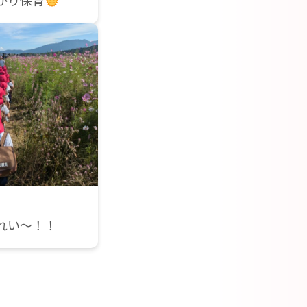
かり保育
れい～！！